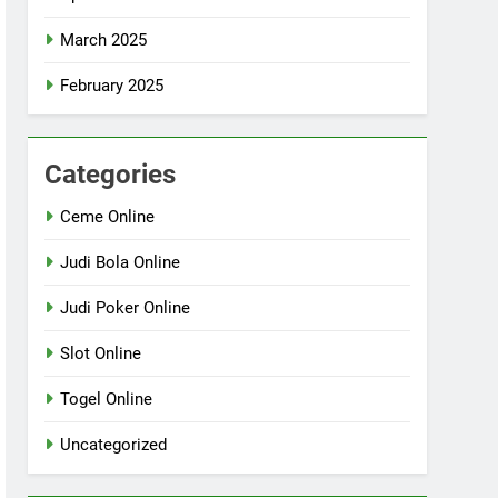
March 2025
February 2025
Categories
Ceme Online
Judi Bola Online
Judi Poker Online
Slot Online
Togel Online
Uncategorized