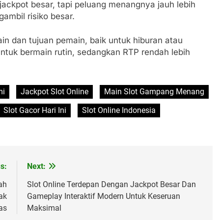
ackpot besar, tapi peluang menangnya jauh lebih
ambil risiko besar.
in dan tujuan pemain, baik untuk hiburan atau
ntuk bermain rutin, sedangkan RTP rendah lebih
mi
Jackpot Slot Online
Main Slot Gampang Menang
Slot Gacor Hari Ini
Slot Online Indonesia
s:
Next:
ah
Slot Online Terdepan Dengan Jackpot Besar Dan
ak
Gameplay Interaktif Modern Untuk Keseruan
as
Maksimal