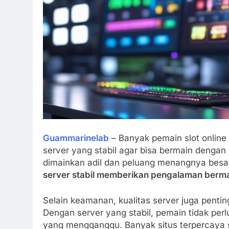
Guammarinelab
– Banyak pemain slot online
server yang stabil agar bisa bermain deng
dimainkan adil dan peluang menangnya besa
server stabil memberikan pengalaman ber
Selain keamanan, kualitas server juga penti
Dengan server yang stabil, pemain tidak perl
yang mengganggu. Banyak situs terpercaya s