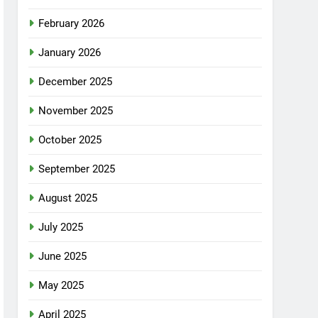
February 2026
January 2026
December 2025
November 2025
October 2025
September 2025
August 2025
July 2025
June 2025
May 2025
April 2025