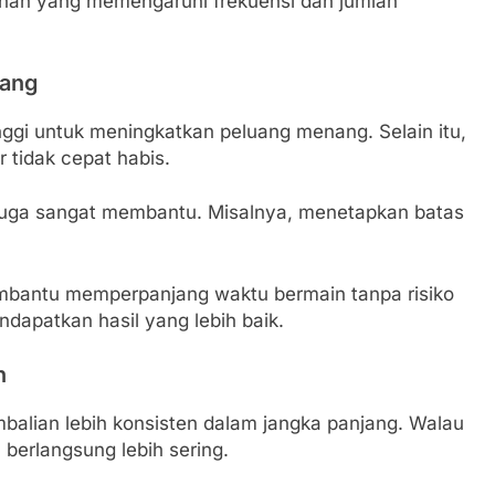
mainan yang memengaruhi frekuensi dan jumlah
nang
ggi untuk meningkatkan peluang menang. Selain itu,
r tidak cepat habis.
 juga sangat membantu. Misalnya, menetapkan batas
mbantu memperpanjang waktu bermain tanpa risiko
dapatkan hasil yang lebih baik.
h
balian lebih konsisten dalam jangka panjang. Walau
berlangsung lebih sering.