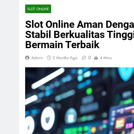
SLOT ONLINE
Slot Online Aman Denga
Stabil Berkualitas Ting
Bermain Terbaik
0
Admin
2 Months Ago
4 Mins