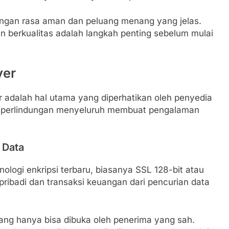
dengan rasa aman dan peluang menang yang jelas.
n berkualitas adalah langkah penting sebelum mulai
ver
 adalah hal utama yang diperhatikan oleh penyedia
dan perlindungan menyeluruh membuat pengalaman
 Data
ologi enkripsi terbaru, biasanya SSL 128-bit atau
pribadi dan transaksi keuangan dari pencurian data
 yang hanya bisa dibuka oleh penerima yang sah.