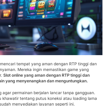
 mencari tempat yang aman dengan RTP tinggi dan
an nyaman. Mereka ingin memastikan game yang
r.
Slot online yang aman dengan RTP tinggi dan
main yang menyenangkan dan menguntungkan.
ng agar permainan berjalan lancar tanpa gangguan.
u khawatir tentang putus koneksi atau loading lama
udah menyediakan layanan seperti ini.