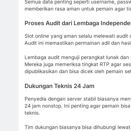
Semua data penting seperti username, passwor
memberikan rasa aman untuk pemain agar tida
Proses Audit dari Lembaga Independe
Slot online yang aman selalu melewati audit
Audit ini memastikan permainan adil dan has
Lembaga audit menguji perangkat lunak dan
Mereka juga memeriksa tingkat RTP agar sesu
dipublikasikan dan bisa dicek oleh pemain se
Dukungan Teknis 24 Jam
Penyedia dengan server stabil biasanya men
24 jam nonstop. Ini penting agar pemain bi
teknis.
Tim dukungan biasanya bisa dihubungi lewat l