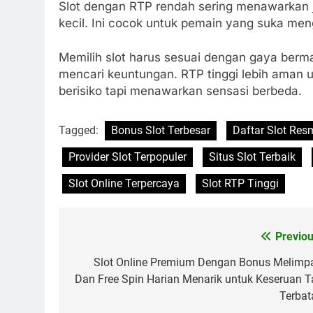
Slot dengan RTP rendah sering menawarkan j
kecil. Ini cocok untuk pemain yang suka meng
Memilih slot harus sesuai dengan gaya berma
mencari keuntungan. RTP tinggi lebih aman u
berisiko tapi menawarkan sensasi berbeda.
Tagged:
Bonus Slot Terbesar
Daftar Slot Res
Provider Slot Terpopuler
Situs Slot Terbaik
Slot Online Terpercaya
Slot RTP Tinggi
Previou
Post
navigation
Slot Online Premium Dengan Bonus Melimp
Dan Free Spin Harian Menarik untuk Keseruan T
Terbat