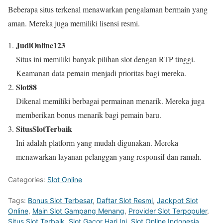
Beberapa situs terkenal menawarkan pengalaman bermain yang
aman. Mereka juga memiliki lisensi resmi.
JudiOnline123
Situs ini memiliki banyak pilihan slot dengan RTP tinggi.
Keamanan data pemain menjadi prioritas bagi mereka.
Slot88
Dikenal memiliki berbagai permainan menarik. Mereka juga
memberikan bonus menarik bagi pemain baru.
SitusSlotTerbaik
Ini adalah platform yang mudah digunakan. Mereka
menawarkan layanan pelanggan yang responsif dan ramah.
Categories:
Slot Online
Tags:
Bonus Slot Terbesar
,
Daftar Slot Resmi
,
Jackpot Slot
Online
,
Main Slot Gampang Menang
,
Provider Slot Terpopuler
,
Situs Slot Terbaik
,
Slot Gacor Hari Ini
,
Slot Online Indonesia
,