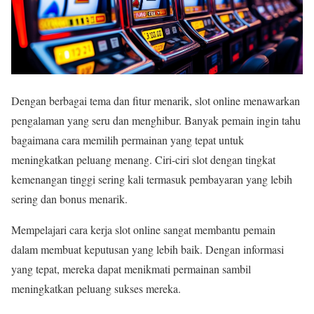
Dengan berbagai tema dan fitur menarik, slot online menawarkan
pengalaman yang seru dan menghibur. Banyak pemain ingin tahu
bagaimana cara memilih permainan yang tepat untuk
meningkatkan peluang menang. Ciri-ciri slot dengan tingkat
kemenangan tinggi sering kali termasuk pembayaran yang lebih
sering dan bonus menarik.
Mempelajari cara kerja slot online sangat membantu pemain
dalam membuat keputusan yang lebih baik. Dengan informasi
yang tepat, mereka dapat menikmati permainan sambil
meningkatkan peluang sukses mereka.