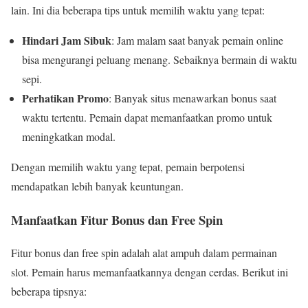
lain. Ini dia beberapa tips untuk memilih waktu yang tepat:
Hindari Jam Sibuk
: Jam malam saat banyak pemain online
bisa mengurangi peluang menang. Sebaiknya bermain di waktu
sepi.
Perhatikan Promo
: Banyak situs menawarkan bonus saat
waktu tertentu. Pemain dapat memanfaatkan promo untuk
meningkatkan modal.
Dengan memilih waktu yang tepat, pemain berpotensi
mendapatkan lebih banyak keuntungan.
Manfaatkan Fitur Bonus dan Free Spin
Fitur bonus dan free spin adalah alat ampuh dalam permainan
slot. Pemain harus memanfaatkannya dengan cerdas. Berikut ini
beberapa tipsnya: